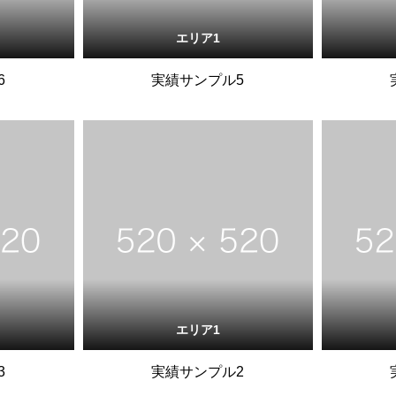
エリア1
6
実績サンプル5
エリア1
3
実績サンプル2