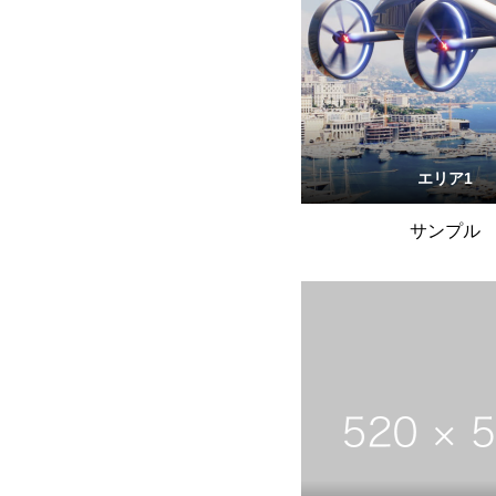
エリア1
サンプル