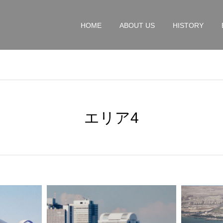
HOME
ABOUT US
HISTORY
エリア4