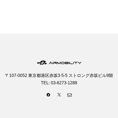
〒107-0052 東京都港区赤坂3-5-5 ストロング赤坂ビル9階
TEL: 03-6273-1288