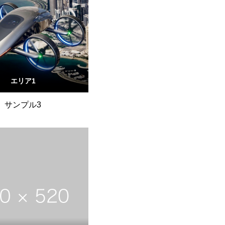
エリア1
サンプル3