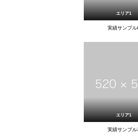
エリア1
実績サンプル
エリア1
実績サンプル