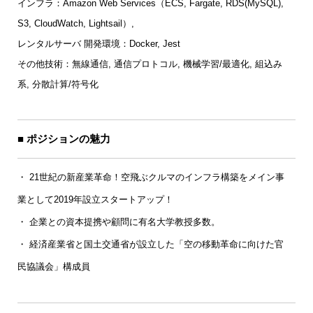
インフラ：Amazon Web Services（ECS, Fargate, RDS(MySQL),
S3, CloudWatch, Lightsail）,
レンタルサーバ 開発環境：Docker, Jest
その他技術：無線通信, 通信プロトコル, 機械学習/最適化, 組込み
系, 分散計算/符号化
■ ポジションの魅力
・ 21世紀の新産業革命！空飛ぶクルマのインフラ構築をメイン事
業として2019年設立スタートアップ！
・ 企業との資本提携や顧問に有名大学教授多数。
・ 経済産業省と国土交通省が設立した「空の移動革命に向けた官
民協議会」構成員