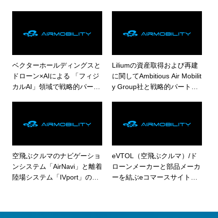
説明会を実施しました
ベクターホールディングスと
Liliumの資産取得および再建
ドローン×AIによる 「フィジ
に関してAmbitious Air Mobilit
カルAI」領域で戦略的パート
y Group社と戦略的パートナ
ナーシップを締結
ーシップを構築
空⾶ぶクルマのナビゲーショ
eVTOL（空飛ぶクルマ）/ド
ンシステム「AirNavi」と離着
ローンメーカーと部品メーカ
陸場システム「IVport」の実
ーを結ぶeコマースサイト「A
証実験を三重県にて実施
eroMall」をオープン