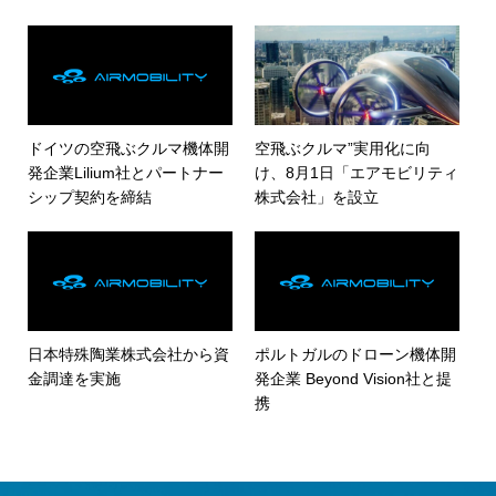
ドイツの空飛ぶクルマ機体開
空飛ぶクルマ”実用化に向
発企業Lilium社とパートナー
け、8月1日「エアモビリティ
シップ契約を締結
株式会社」を設立
日本特殊陶業株式会社から資
ポルトガルのドローン機体開
金調達を実施
発企業 Beyond Vision社と提
携